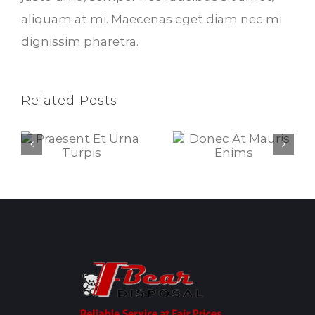
aliquam at mi. Maecenas eget diam nec mi
dignissim pharetra.
Related Posts
Praesent Et Urna Turpis
Donec At Mauris Enims